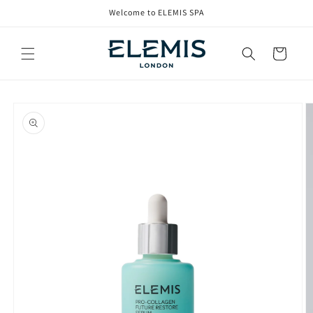
コンテ
Welcome to ELEMIS SPA
ンツに
進む
カ
ー
ト
商品情
報にス
キップ