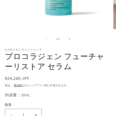
モ
ー
の
1
/
5
ダ
ル
で
ELEMIS オンラインショップ
プロコラジェン フューチャ
メ
デ
ーリストア セラム
ィ
ア
(1)
(2
を
通
¥24,200 JPY
開
常
税込。
配送料
はチェックアウト時に計算されます。
く
価
内容量：30mL
格
数量
数
量