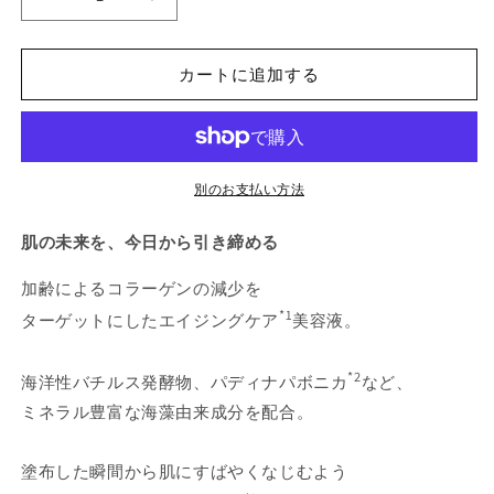
プ
プ
ロ
ロ
コ
コ
カートに追加する
ラ
ラ
ジ
ジ
ェ
ェ
ン
ン
フ
フ
別のお支払い方法
ュ
ュ
肌の未来を、今日から引き締める
ー
ー
チ
チ
加齢によるコラーゲンの減少を
ャ
ャ
*1
ターゲットにしたエイジングケア
美容液。
ー
ー
リ
リ
ス
ス
*2
海洋性バチルス発酵物、パディナパボニカ
など、
ト
ト
ミネラル豊富な海藻由来成分を配合。
ア
ア
セ
セ
塗布した瞬間から肌にすばやくなじむよう
ラ
ラ