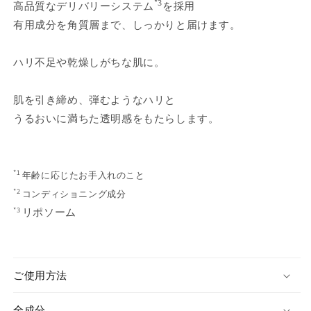
*3
高品質なデリバリーシステム
を採用
ム
ム
有用成分を角質層まで、しっかりと届けます。
の
の
数
数
量
量
ハリ不足や乾燥しがちな肌に。
を
を
減
増
肌を引き締め、弾むようなハリと
ら
や
うるおいに満ちた透明感をもたらします。
す
す
*1
年齢に応じたお手入れのこと
*2
コンディショニング成分
*3
リポソーム
ご使用方法
全成分