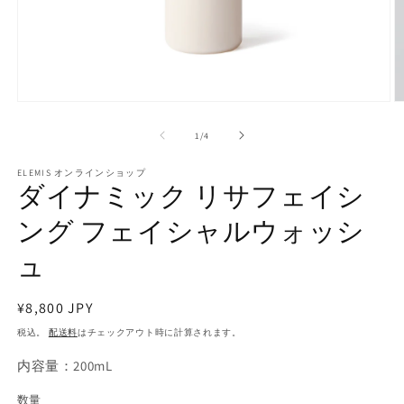
モ
ー
の
1
/
4
ダ
ル
で
ELEMIS オンラインショップ
ダイナミック リサフェイシ
メ
デ
ング フェイシャルウォッシ
ィ
ア
(1)
(2
ュ
を
開
く
通
¥8,800 JPY
常
税込。
配送料
はチェックアウト時に計算されます。
価
内容量：200mL
格
数量
数