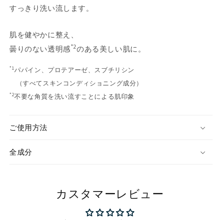
シ
シ
すっきり洗い流します。
ャ
ャ
ル
ル
肌を健やかに整え、
ウ
ウ
*2
曇りのない透明感
のある美しい肌に。
ォ
ォ
ッ
ッ
*1
パパイン、プロテアーゼ、スブチリシン
シ
シ
（すべてスキンコンディショニング成分）
ュ
ュ
*2
の
の
不要な角質を洗い流すことによる肌印象
数
数
量
量
ご使用方法
を
を
減
増
全成分
ら
や
す
す
カスタマーレビュー