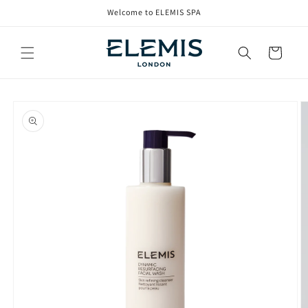
コンテ
Welcome to ELEMIS SPA
ンツに
進む
カ
ー
ト
商品情
報にス
キップ