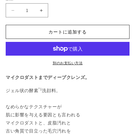
量
ダ
ダ
イ
イ
ナ
ナ
カートに追加する
ミ
ミ
ッ
ッ
ク
ク
リ
リ
サ
サ
別のお支払い方法
フ
フ
マイクロダストまでディープクレンズ。
ェ
ェ
イ
イ
*1
ジェル状の酵素
洗顔料。
シ
シ
ン
ン
なめらかなテクスチャーが
グ
グ
フ
フ
肌に影響を与える要因とも言われる
ェ
ェ
マイクロダストと、皮脂汚れと
イ
イ
古い角質で目立った毛穴汚れを