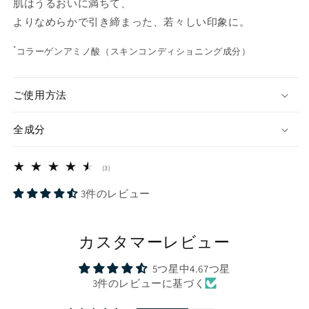
肌はうるおいに満ちて、
ッ
ッ
よりなめらかで引き締まった、若々しい印象に。
チ
チ
の
の
*
コラーゲンアミノ酸（スキンコンディショニング成分）
数
数
量
量
を
を
ご使用方法
減
増
ら
や
全成分
す
す
3
(3)
レ
ビ
3件のレビュー
ュ
ー
数
カスタマーレビュー
の
合
計
5つ星中4.67つ星
3件のレビューに基づく