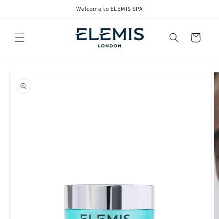
コンテ
Welcome to ELEMIS SPA
ンツに
進む
カ
ー
ト
商品情
報にス
キップ