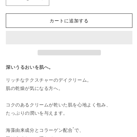
プ
プ
ロ
ロ
コ
コ
カートに追加する
ラ
ラ
ジ
ジ
ェ
ェ
ン
ン
マ
マ
リ
リ
深いうるおいを肌へ。
ン
ン
ク
ク
リッチなテクスチャーのデイクリーム。
リ
リ
肌の乾燥が気になる方へ。
ー
ー
ム
ム
ウ
ウ
コクのあるクリームが乾いた肌を心地よく包み、
ル
ル
たっぷりの潤いを与えます。
ト
ト
ラ
ラ
*
海藻由来成分とコラーゲン配合
で、
リ
リ