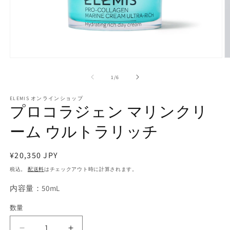
モ
ー
の
1
/
6
ダ
ル
で
ELEMIS オンラインショップ
プロコラジェン マリンクリ
メ
デ
ーム ウルトラリッチ
ィ
ア
(1)
(2
を
通
¥20,350 JPY
開
常
税込。
配送料
はチェックアウト時に計算されます。
く
価
内容量：50mL
格
数量
数
量