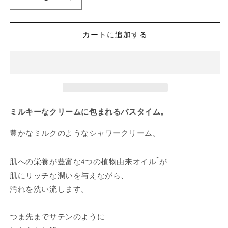
ス
ス
キ
キ
ン
ン
カートに追加する
ナ
ナ
リ
リ
シ
シ
ン
ン
グ
グ
シ
シ
ミルキーなクリームに包まれるバスタイム。
ャ
ャ
ワ
ワ
豊かなミルクのようなシャワークリーム。
ー
ー
ク
ク
*
肌への栄養が豊富な4つの植物由来オイル
リ
リ
が
ー
ー
肌にリッチな潤いを与えながら、
ム
ム
汚れを洗い流します。
の
の
数
数
つま先までサテンのように
量
量