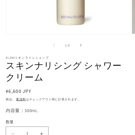
モ
ー
の
1
/
3
ダ
ル
で
ELEMIS オンラインショップ
スキンナリシング シャワー
メ
デ
クリーム
ィ
ア
(1)
(2
を
通
¥6,600 JPY
開
常
税込。
配送料
はチェックアウト時に計算されます。
く
価
内容量：300mL
格
数量
数
量