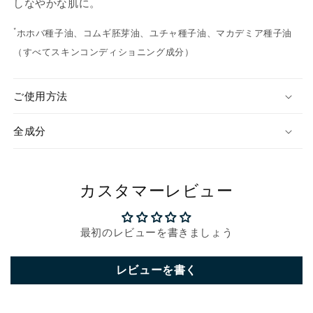
しなやかな肌に。
を
を
減
増
*
ホホバ種子油、コムギ胚芽油、ユチャ種子油、マカデミア種子油
ら
や
（すべてスキンコンディショニング成分）
す
す
ご使用方法
全成分
カスタマーレビュー
最初のレビューを書きましょう
レビューを書く