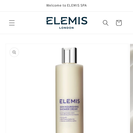
コンテ
Welcome to ELEMIS SPA
ンツに
進む
カ
ー
ト
商品情
報にス
キップ