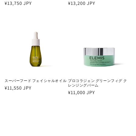
通
¥13,750 JPY
通
¥13,200 JPY
常
常
価
価
格
格
スーパーフード フェイシャルオイル
プロコラジェン グリーンフィグ ク
レンジングバーム
通
¥11,550 JPY
通
¥11,000 JPY
常
常
価
価
格
格