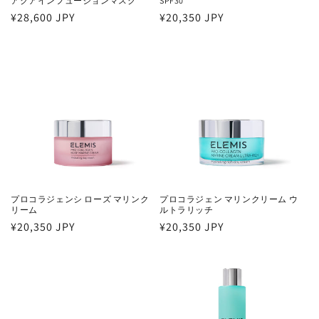
アクアインフュージョンマスク
SPF30
通
¥28,600 JPY
通
¥20,350 JPY
常
常
価
価
格
格
プロコラジェンシ ローズ マリンク
プロコラジェン マリンクリーム ウ
リーム
ルトラリッチ
通
¥20,350 JPY
通
¥20,350 JPY
常
常
価
価
格
格