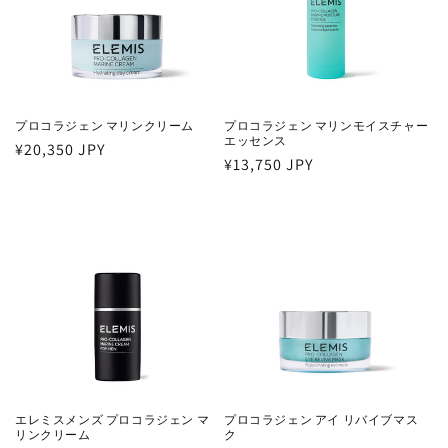
プロコラジェン マリンクリーム
プロコラジェン マリンモイスチャー
エッセンス
通
¥20,350 JPY
通
¥13,750 JPY
常
常
価
価
格
格
エレミスメンズ プロコラジェン マ
プロコラジェン アイ リバイブマス
リンクリーム
ク