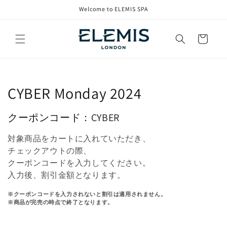
コンテ
Welcome to ELEMIS SPA
ンツに
進む
カ
ー
ト
コ
CYBER Monday 2024
レ
クーポンコード：CYBER
ク
対象商品をカートに入れていただき、
シ
チェックアウトの際、
クーポンコードを入力してください。
ョ
入力後、割引金額となります。
ン
※クーポンコードを入力されないと割引は適用されません。
※商品が完売の時点で終了となります。
: