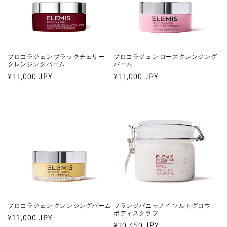
プロコラジェン ブラックチェリー
プロコラジェン ローズクレンジング
クレンジングバーム
バーム
通
¥11,000 JPY
通
¥11,000 JPY
常
常
価
価
格
格
プロコラジェン クレンジングバーム
フランジパニモノイ ソルトグロウ
ボディスクラブ
通
¥11,000 JPY
通
¥10,450 JPY